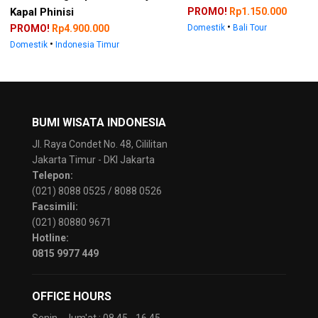
Kapal Phinisi
PROMO!
Rp1.150.000
•
PROMO!
Rp4.900.000
Domestik
Bali Tour
•
Domestik
Indonesia Timur
BUMI WISATA INDONESIA
Jl. Raya Condet No. 48, Cililitan
Jakarta Timur - DKI Jakarta
Telepon:
(021) 8088 0525 / 8088 0526
Facsimili:
(021) 80880 9671
Hotline:
0815 9977 449
OFFICE HOURS
Senin - Jum'at : 08.45 - 16.45