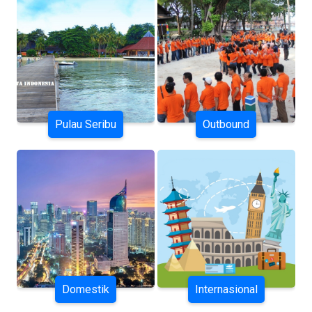
Pulau Seribu
Outbound
Domestik
Internasional