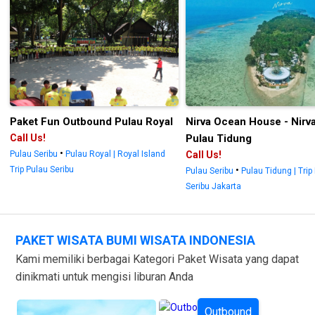
Paket Fun Outbound Pulau Royal
Nirva Ocean House - Nirv
Call Us!
Pulau Tidung
•
Pulau Seribu
Pulau Royal | Royal Island
Call Us!
Trip Pulau Seribu
•
Pulau Seribu
Pulau Tidung | Trip
Seribu Jakarta
PAKET WISATA BUMI WISATA INDONESIA
Kami memiliki berbagai Kategori Paket Wisata yang dapat
dinikmati untuk mengisi liburan Anda
Outbound